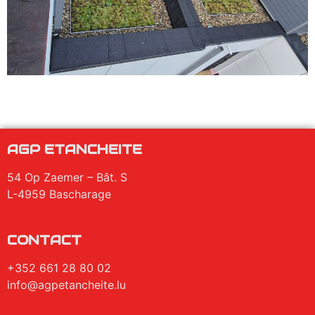
AGP ETANCHEITE
54 Op Zaemer – Bât. S
L-4959 Bascharage
CONTACT
+352 661 28 80 02
info@agpetancheite.lu