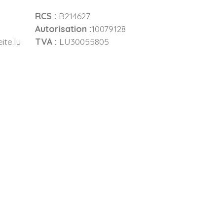
RCS :
B214627
Autorisation :
10079128
TVA :
LU30055805
te.lu