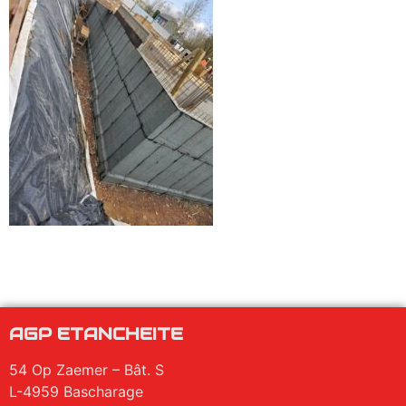
AGP ETANCHEITE
54 Op Zaemer – Bât. S
L-4959 Bascharage