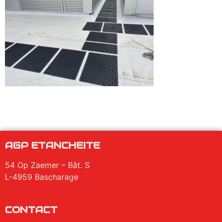
AGP ETANCHEITE
54 Op Zaemer – Bât. S
L-4959 Bascharage
CONTACT