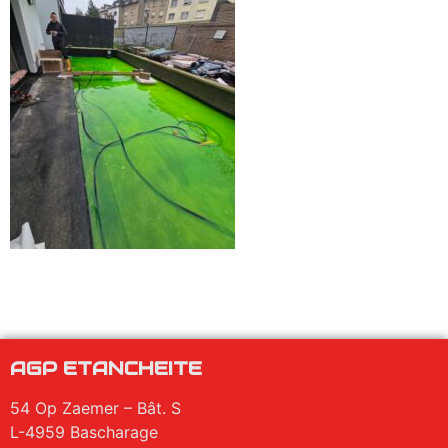
AGP ETANCHEITE
54 Op Zaemer – Bât. S
L-4959 Bascharage