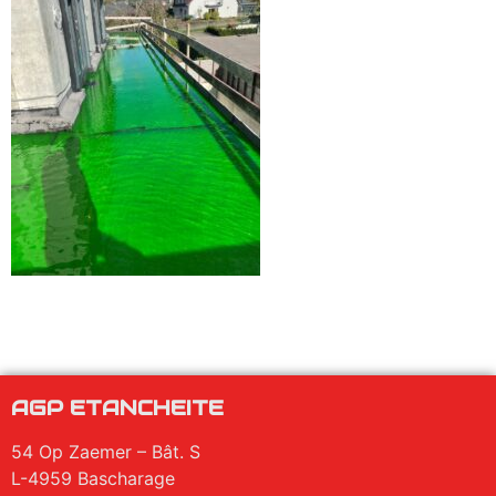
AGP ETANCHEITE
54 Op Zaemer – Bât. S
L-4959 Bascharage