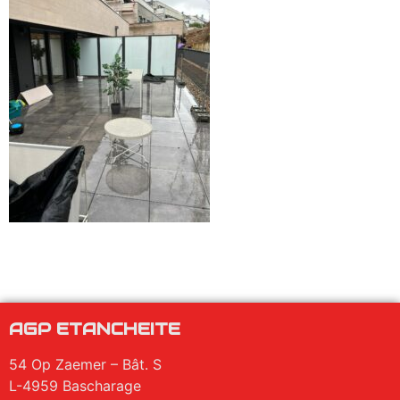
AGP ETANCHEITE
54 Op Zaemer – Bât. S
L-4959 Bascharage