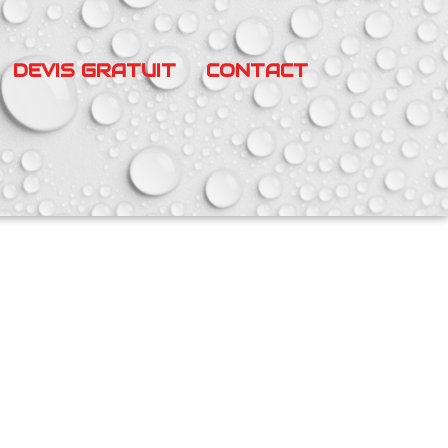
DEVIS GRATUIT
CONTACT