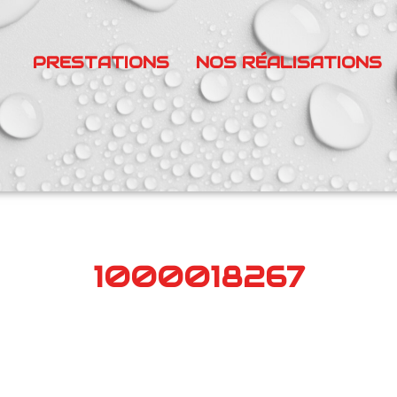
PRESTATIONS
NOS RÉALISATIONS
1000018267