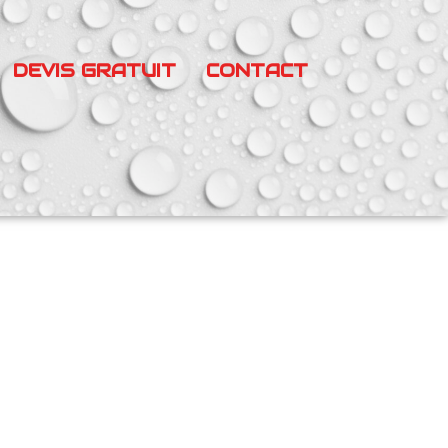
DEVIS GRATUIT
CONTACT